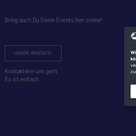
Bring auch Du Deine Events hier online!
Wi
UNSERE ANGEBOTE
kö
ve
Kontaktiere uns gern.
zu
Es ist einfach.