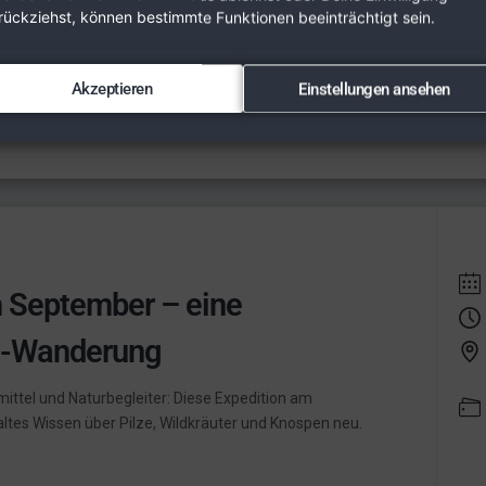
Öste
stammtisch am 02.09.2026 bietet Ideen und Wissen zu
rückziehst, können bestimmte Funktionen beeinträchtigt sein.
 Elektromobilität und rationellem Energieeinsatz.
 Details.
Akzeptieren
Einstellungen ansehen
m September – eine
d-Wanderung
lmittel und Naturbegleiter: Diese Expedition am
altes Wissen über Pilze, Wildkräuter und Knospen neu.