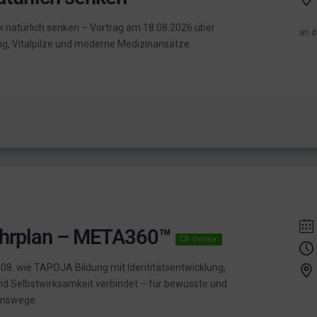
ck natürlich senken – Vortrag am 18.08.2026 über
an d
g, Vitalpilze und moderne Medizinansätze.
hrplan – META360™
Online
.08. wie TAPOJA Bildung mit Identitätsentwicklung,
nd Selbstwirksamkeit verbindet – für bewusste und
enswege.