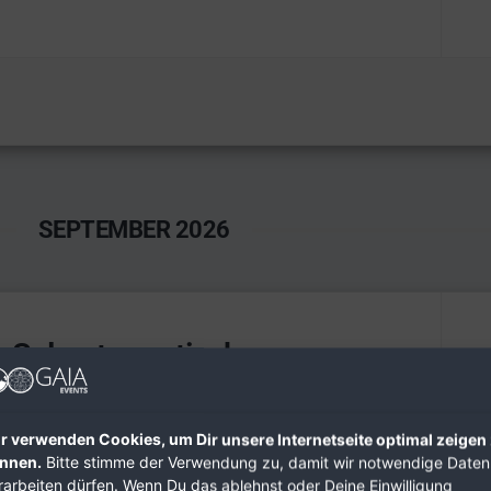
SEPTEMBER 2026
r Solarstammtisch
 2026 mit EMC
r verwenden Cookies, um Dir unsere Internetseite optimal zeigen
reffen
nnen.
Bitte stimme der Verwendung zu, damit wir notwendige Daten
rarbeiten dürfen. Wenn Du das ablehnst oder Deine Einwilligung