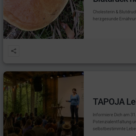
Cholesterin & Blutdru
herzgesunde Ernährun
TAPOJA Le
Informiere Dich am 31
Potenzialentfaltung u
selbstbestimmte Leb