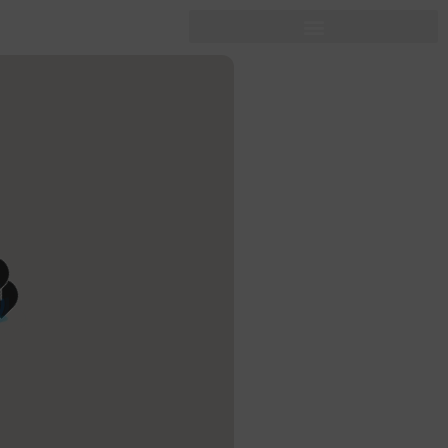
hen
hem Service.
1