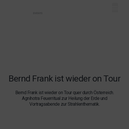
Mein Dash
Event eintr
Unser Ange
Bernd Frank ist wieder on Tour
Bernd Frank ist wieder on Tour quer durch Österreich.
Agnihotra Feuerritual zur Heilung der Erde und
Vortragsabende zur Strahlenthematik.