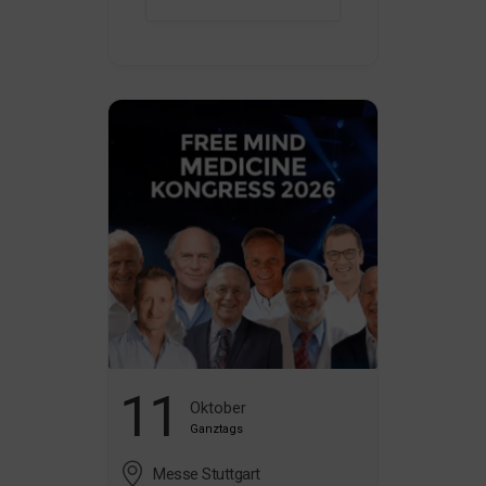
neues Level zu bringen. ...
11
Oktober
Ganztags
Messe Stuttgart