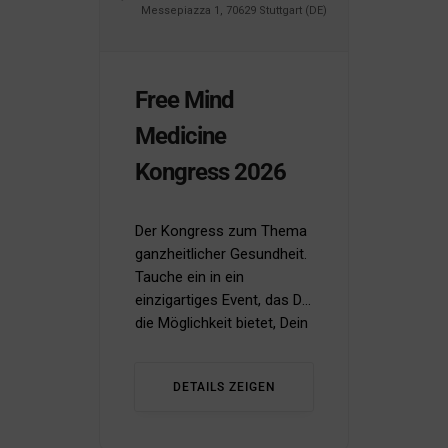
Messepiazza 1, 70629 Stuttgart (DE)
Free Mind
Medicine
Kongress 2026
Der Kongress zum Thema
ganzheitlicher Gesundheit.
Tauche ein in ein
einzigartiges Event, das Dir
die Möglichkeit bietet, Dein
Wissen zu erweitern und
Deine Gesundheit auf ein
DETAILS ZEIGEN
neues Level zu bringen. ...