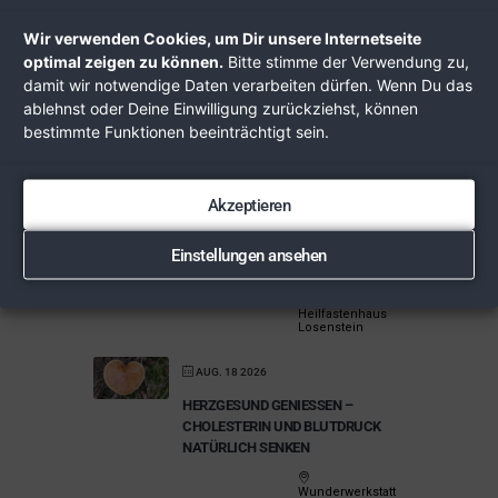
Wir verwenden Cookies, um Dir unsere Internetseite
optimal zeigen zu können.
Bitte stimme der Verwendung zu,
damit wir notwendige Daten verarbeiten dürfen. Wenn Du das
ablehnst oder Deine Einwilligung zurückziehst, können
bestimmte Funktionen beeinträchtigt sein.
AUGUST 2026
Akzeptieren
AUG. 10 - 16 2026
HEILPILZ-KRÄUTER-BASENFASTEN
Einstellungen ansehen
IN LOSENSTEIN
Heilfastenhaus
Losenstein
AUG. 18 2026
HERZGESUND GENIESSEN – C
HOLESTERIN UND BLUTDRUCK N
ATÜRLICH SENKEN
Wunderwerkstatt