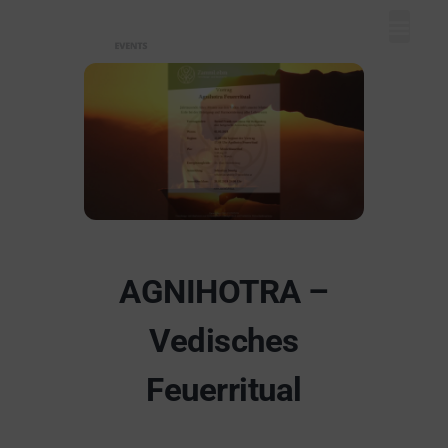
Mein Dash
Event eintr
Unser Ange
AGNIHOTRA –
Vedisches
Feuerritual