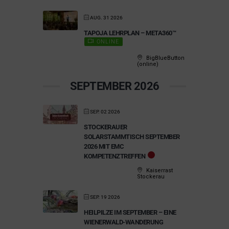
AUG. 31 2026
TAPOJA LEHRPLAN – META360™
ONLINE
BigBlueButton
(online)
SEPTEMBER 2026
SEP. 02 2026
STOCKERAUER
SOLARSTAMMTISCH SEPTEMBER
2026 MIT EMC
KOMPETENZTREFFEN
Kaiserrast
Stockerau
SEP. 19 2026
HEILPILZE IM SEPTEMBER – EINE
WIENERWALD-WANDERUNG