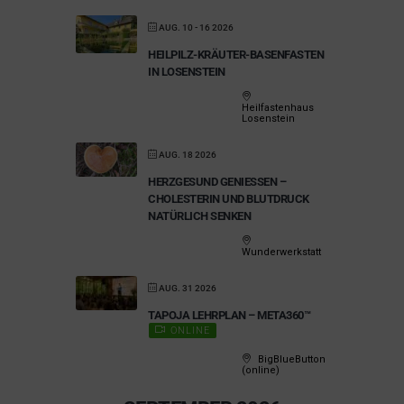
AUG. 10 - 16 2026
HEILPILZ-KRÄUTER-BASENFASTEN
IN LOSENSTEIN
Heilfastenhaus
Losenstein
AUG. 18 2026
HERZGESUND GENIESSEN – C
HOLESTERIN UND BLUTDRUCK N
ATÜRLICH SENKEN
Wunderwerkstatt
AUG. 31 2026
TAPOJA LEHRPLAN – META360™
ONLINE
BigBlueButton
(online)