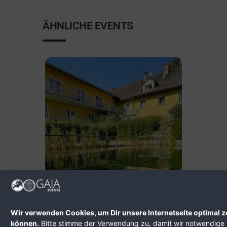
ÄHNLICHE EVENTS
10.08.2026
Heilpilz-Kräuter-Basenfasten
Wir verwenden Cookies, um Dir unsere Internetseite optimal z
in Losenstein
können.
Bitte stimme der Verwendung zu, damit wir notwendige