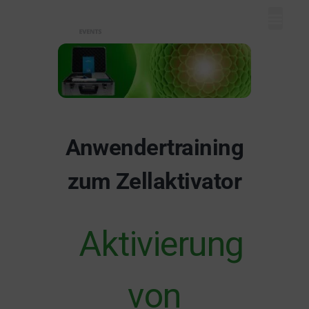
Mein Dash
Event eintr
Unser Ange
Anwendertraining
zum Zellaktivator
Aktivierung
von