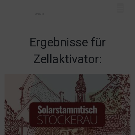
Mein Dash
Event eintr
Unser Ange
Ergebnisse für
Zellaktivator: