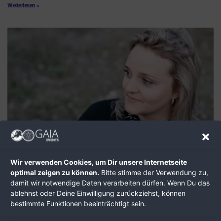
Weiterlesen »
Janine Trummer, herzlich willkommen!
10.01.2024
Wir verwenden Cookies, um Dir unsere Internetseite
Mein Fokus in der Arbeit liegt auf der Integration von körperorientierten,
optimal zeigen zu können.
Bitte stimme der Verwendung zu,
nervensystembasierten und traumasensiblen Prozessen, wobei das
damit wir notwendige Daten verarbeiten dürfen. Wenn Du das
Human Design System sowohl die Basis bildet als auch durch EFT-
ablehnst oder Deine Einwilligung zurückziehst, können
basierte Klopfakupressur bereichert wird.
bestimmte Funktionen beeinträchtigt sein.
Weiterlesen »