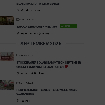
LUTDRUCK NATÜRLICH SENKEN
Wunderwerkstatt
AUG. 31 2026
ONLINE
TAPOJA LEHRPLAN – META360™
BigBlueButton (online)
SEPTEMBER 2026
SEP. 02 2026
STOCKERAUER SOLARSTAMMTISCH SEPTEMBER
2026 MIT EMC KOMPETENZTREFFEN
Kaiserrast Stockerau
SEP. 19 2026
HEILPILZE IM SEPTEMBER – EINE WIENERWALD-
WANDERUNG
im Wald