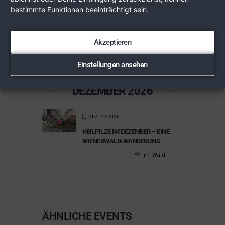
Kaiserrast
bestimmte Funktionen beeinträchtigt sein.
Stockerau
NOV. 21 2026
Akzeptieren
HEILPILZE IM NOVEMBER – EINE
WIENERWALD-WANDERUNG
Einstellungen ansehen
im Wald
DEZEMBER 2026
DEZ. 19 2026
HEILPILZE IM DEZEMBER – EINE
WIENERWALD-WANDERUNG
im Wald
ÄHNLICHE EVENTS