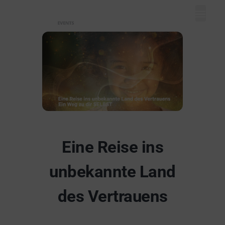
Mein Dash
Event eintr
Unser Ange
Eine Reise ins
unbekannte Land
des Vertrauens