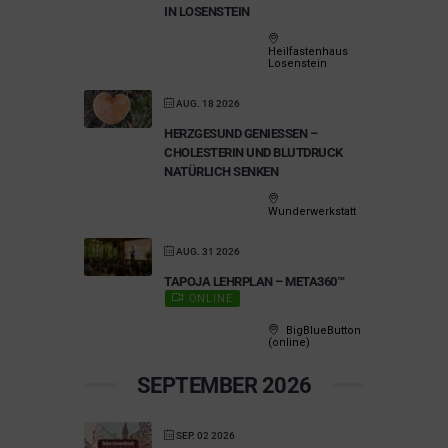
IN LOSENSTEIN
Heilfastenhaus
Losenstein
AUG. 18 2026
HERZGESUND GENIESSEN – C
HOLESTERIN UND BLUTDRUCK N
ATÜRLICH SENKEN
Wunderwerkstatt
AUG. 31 2026
TAPOJA LEHRPLAN – META360™
ONLINE
BigBlueButton
(online)
SEPTEMBER 2026
SEP. 02 2026