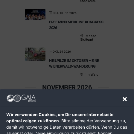
Stockerau
OKT. 10 - 11 2026
FREE MIND MEDICINE KONGRESS
2026
Messe
Stuttgart
OKT. 24 2026
HEILPILZE IM OKTOBER – EINE
WIENERWALD-WANDERUNG
im Wald
NOVEMBER 2026
NOV. 04 2026
STOCKERAUER
Wir verwenden Cookies, um Dir unsere Internetseite
SOLARSTAMMTISCH NOVEMBER
optimal zeigen zu können.
Bitte stimme der Verwendung zu,
2026 MIT EMC
damit wir notwendige Daten verarbeiten dürfen. Wenn Du das
KOMPETENZTREFFEN
ablehnst oder Deine Einwilligung zurückziehst, können