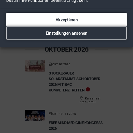
bestimmte Funktionen beeinträchtigt sein.
Stockerau
SEP. 19 2026
Akzeptieren
HEILPILZE IM SEPTEMBER – EINE
WIENERWALD-WANDERUNG
Einstellungen ansehen
im Wald
OKTOBER 2026
OKT. 07 2026
STOCKERAUER
SOLARSTAMMTISCH OKTOBER
2026 MIT EMC
KOMPETENZTREFFEN
Kaiserrast
Stockerau
OKT. 10 - 11 2026
FREE MIND MEDICINE KONGRESS
2026