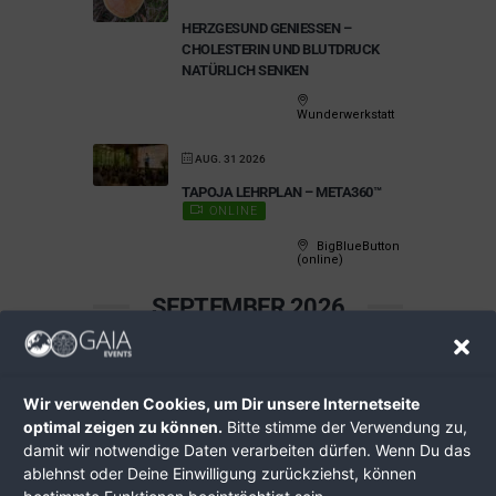
HERZGESUND GENIESSEN – C
HOLESTERIN UND BLUTDRUCK N
ATÜRLICH SENKEN
Wunderwerkstatt
AUG. 31 2026
TAPOJA LEHRPLAN – META360™
ONLINE
BigBlueButton
(online)
SEPTEMBER 2026
SEP. 02 2026
STOCKERAUER
Wir verwenden Cookies, um Dir unsere Internetseite
SOLARSTAMMTISCH SEPTEMBER
optimal zeigen zu können.
Bitte stimme der Verwendung zu,
2026 MIT EMC
damit wir notwendige Daten verarbeiten dürfen. Wenn Du das
KOMPETENZTREFFEN
ablehnst oder Deine Einwilligung zurückziehst, können
Kaiserrast