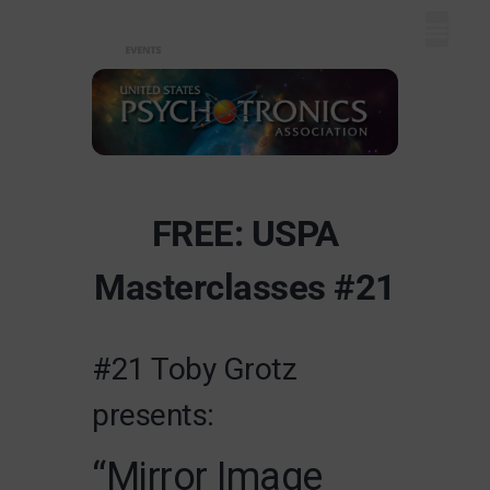
Mein Dash
Event eintr
Unser Ange
FREE: USPA
Masterclasses #21
#21 Toby Grotz
presents:
“Mirror Image