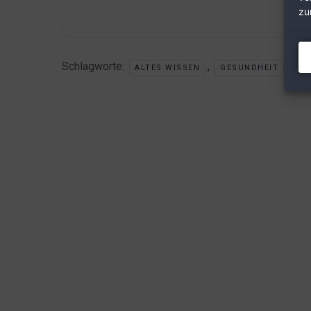
zu
Schlagworte:
,
ALTES WISSEN
GESUNDHEIT