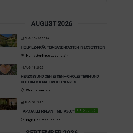
AUGUST 2026
AUG. 10 - 16 2026
HEILPILZ-KRÄUTER-BASENFASTEN IN LOSENSTEIN
Heilfastenhaus Losenstein
AUG. 18 2026
HERZGESUND GENIESSEN – CHOLESTERIN UND B
LUTDRUCK NATÜRLICH SENKEN
Wunderwerkstatt
AUG. 31 2026
ONLINE
TAPOJA LEHRPLAN – META360™
BigBlueButton (online)
SEPTEMBER 2026