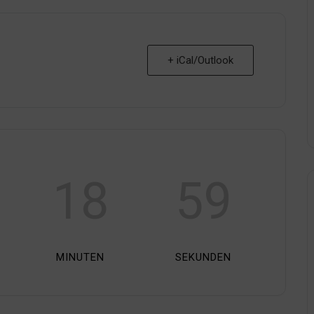
+ iCal/Outlook
18
57
MINUTEN
SEKUNDEN