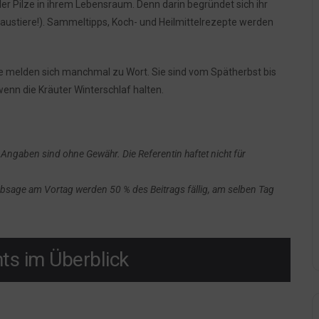
der Pilze in ihrem Lebensraum. Denn darin begründet sich ihr
austiere!). Sammeltipps, Koch- und Heilmittelrezepte werden
e melden sich manchmal zu Wort. Sie sind vom Spätherbst bis
enn die Kräuter Winterschlaf halten.
Angaben sind ohne Gewähr. Die Referentin haftet nicht für
 Absage am Vortag werden 50 % des Beitrags fällig, am selben Tag
ts im Überblick