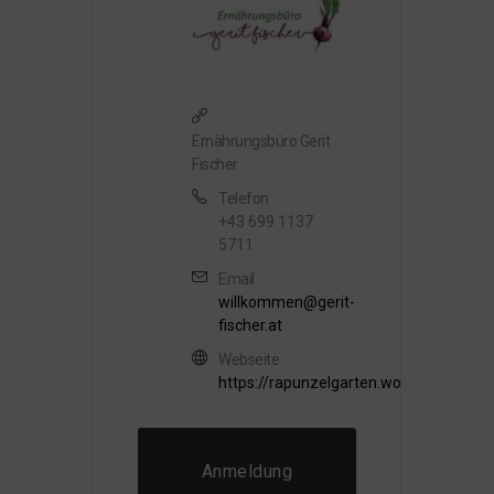
Ernährungsbüro Gerit
Fischer
Telefon
+43 699 1137
5711
Email
willkommen@gerit-
fischer.at
Webseite
https://rapunzelgarten.wordpress.com
Anmeldung