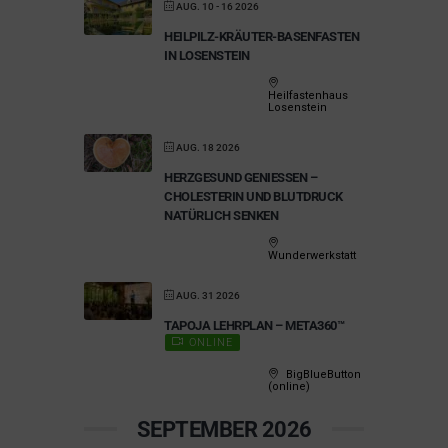
AUG. 10 - 16 2026
HEILPILZ-KRÄUTER-BASENFASTEN
IN LOSENSTEIN
Heilfastenhaus
Losenstein
AUG. 18 2026
HERZGESUND GENIESSEN – C
HOLESTERIN UND BLUTDRUCK N
ATÜRLICH SENKEN
Wunderwerkstatt
AUG. 31 2026
TAPOJA LEHRPLAN – META360™
ONLINE
BigBlueButton
(online)
SEPTEMBER 2026