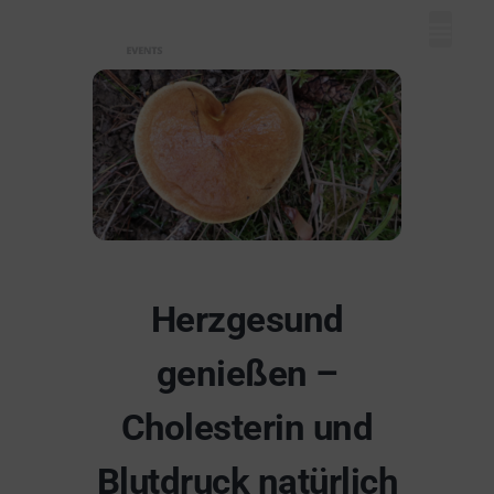
Mein Dash
Event eintr
Unser Ange
Herzgesund
genießen –
Cholesterin und
Blutdruck natürlich