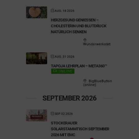
AUG. 18 2026
HERZGESUND GENIESSEN – C
HOLESTERIN UND BLUTDRUCK N
ATÜRLICH SENKEN
Wunderwerkstatt
AUG. 31 2026
TAPOJA LEHRPLAN – META360™
ONLINE
BigBlueButton
(online)
SEPTEMBER 2026
SEP. 02 2026
STOCKERAUER
SOLARSTAMMTISCH SEPTEMBER
2026 MIT EMC