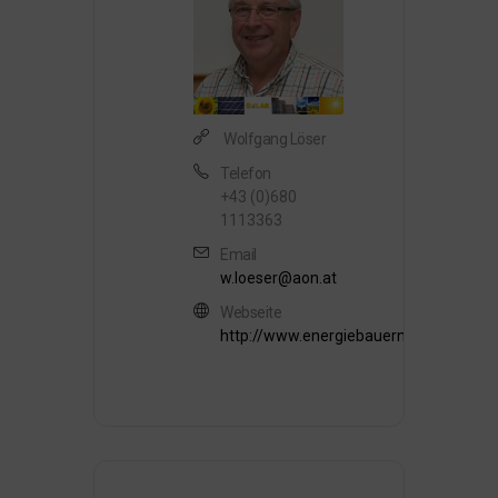
Wolfgang Löser
Telefon
+43 (0)680
1113363
Email
w.loeser@aon.at
Webseite
http://www.energiebauernhof.com/