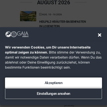
AUGUST 2026
AUG. 10 - 16 2026
HEILPILZ-KRÄUTER-BASENFASTEN
IN LOSENSTEIN
Heilfastenhaus
Losenstein
Wir verwenden Cookies, um Dir unsere Internetseite
AUG. 18 2026
optimal zeigen zu können.
Bitte stimme der Verwendung zu,
HERZGESUND GENIESSEN – C
damit wir notwendige Daten verarbeiten dürfen. Wenn Du das
HOLESTERIN UND BLUTDRUCK N
ablehnst oder Deine Einwilligung zurückziehst, können
ATÜRLICH SENKEN
bestimmte Funktionen beeinträchtigt sein.
Wunderwerkstatt
Akzeptieren
AUG. 31 2026
TAPOJA LEHRPLAN – META360™
Einstellungen ansehen
ONLINE
BigBlueButton
(online)