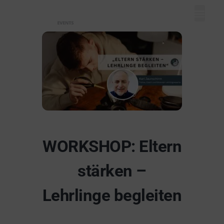
Mein Dash
Event eintr
Unser Ange
WORKSHOP: Eltern
stärken –
Lehrlinge begleiten