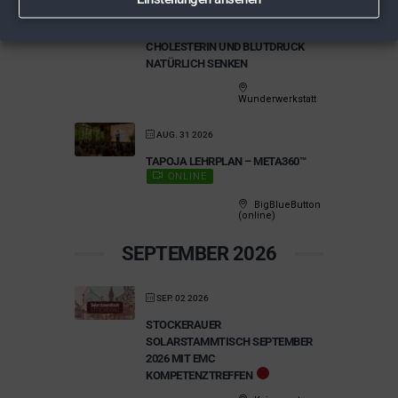
AUG. 18 2026
HERZGESUND GENIESSEN – C
HOLESTERIN UND BLUTDRUCK N
ATÜRLICH SENKEN
Wunderwerkstatt
AUG. 31 2026
TAPOJA LEHRPLAN – META360™
ONLINE
BigBlueButton
(online)
SEPTEMBER 2026
SEP. 02 2026
STOCKERAUER
SOLARSTAMMTISCH SEPTEMBER
2026 MIT EMC
KOMPETENZTREFFEN