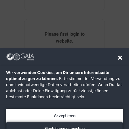
Please first login to
website.
Wir verwenden Cookies, um Dir unsere Internetseite
AUGUST 2026
optimal zeigen zu können.
Bitte stimme der Verwendung zu,
damit wir notwendige Daten verarbeiten dürfen. Wenn Du das
AUG. 10 - 16 2026
ablehnst oder Deine Einwilligung zurückziehst, können
bestimmte Funktionen beeinträchtigt sein.
HEILPILZ-KRÄUTER-BASENFASTEN
IN LOSENSTEIN
Akzeptieren
Heilfastenhaus
Losenstein
Einstellungen ansehen