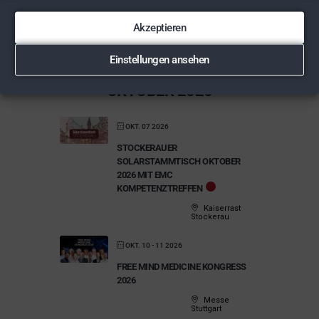
SEP. 19 2026
Akzeptieren
HEILPILZE IM SEPTEMBER – EINE
WIENERWALD-WANDERUNG
Einstellungen ansehen
im Wald
OKTOBER 2026
OKT. 07 2026
STOCKERAUER
SOLARSTAMMTISCH OKTOBER
2026 MIT EMC
KOMPETENZTREFFEN
Kaiserrast
Stockerau
OKT. 10 - 11 2026
FREE MIND MEDICINE KONGRESS
2026
Messe
Stuttgart