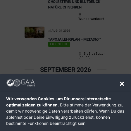
HOLESTERIN UND BLUTDRUCK N
ATÜRLICH SENKEN
Wunderwerkstatt
AUG. 31 2026
TAPOJA LEHRPLAN – META360™
ONLINE
BigBlueButton
(online)
SEPTEMBER 2026
SEP. 02 2026
STOCKERAUER
Wir verwenden Cookies, um Dir unsere Internetseite
SOLARSTAMMTISCH SEPTEMBER
2026 MIT EMC
optimal zeigen zu können.
Bitte stimme der Verwendung zu,
KOMPETENZTREFFEN
damit wir notwendige Daten verarbeiten dürfen. Wenn Du das
ablehnst oder Deine Einwilligung zurückziehst, können
Kaiserrast
Stockerau
bestimmte Funktionen beeinträchtigt sein.