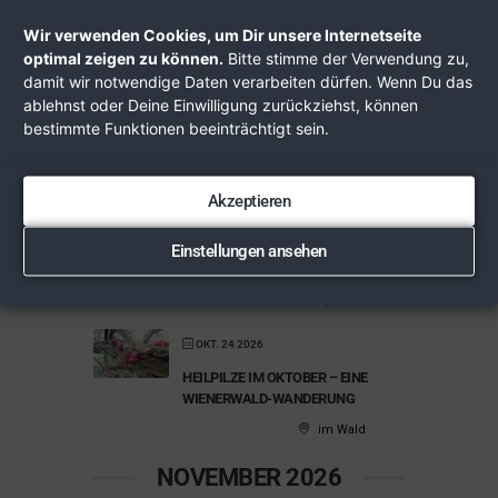
OKT. 07 2026
Wir verwenden Cookies, um Dir unsere Internetseite
STOCKERAUER
optimal zeigen zu können.
Bitte stimme der Verwendung zu,
SOLARSTAMMTISCH OKTOBER
damit wir notwendige Daten verarbeiten dürfen. Wenn Du das
2026 MIT EMC
ablehnst oder Deine Einwilligung zurückziehst, können
KOMPETENZTREFFEN
bestimmte Funktionen beeinträchtigt sein.
Kaiserrast
Stockerau
Akzeptieren
OKT. 10 - 11 2026
FREE MIND MEDICINE KONGRESS
Einstellungen ansehen
2026
Messe
Stuttgart
OKT. 24 2026
HEILPILZE IM OKTOBER – EINE
WIENERWALD-WANDERUNG
im Wald
NOVEMBER 2026