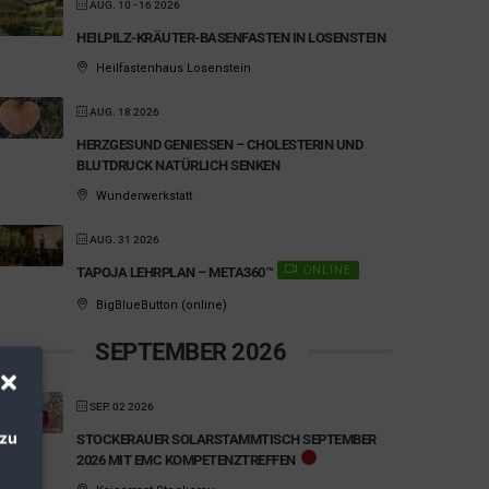
AUG. 10 - 16 2026
HEILPILZ-KRÄUTER-BASENFASTEN IN LOSENSTEIN
Heilfastenhaus Losenstein
AUG. 18 2026
HERZGESUND GENIESSEN – CHOLESTERIN UND B
LUTDRUCK NATÜRLICH SENKEN
Wunderwerkstatt
AUG. 31 2026
ONLINE
TAPOJA LEHRPLAN – META360™
BigBlueButton (online)
SEPTEMBER 2026
SEP. 02 2026
 zu
STOCKERAUER SOLARSTAMMTISCH SEPTEMBER
2026 MIT EMC KOMPETENZTREFFEN