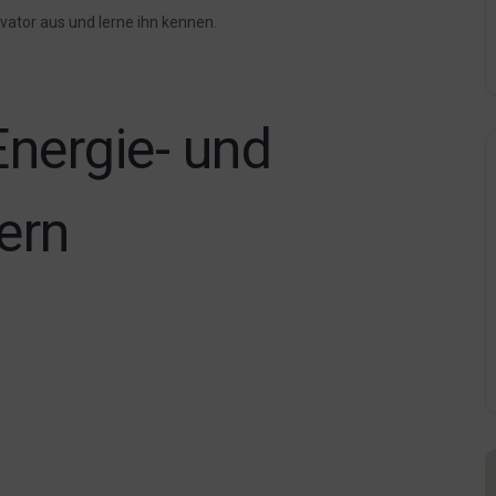
vator aus und lerne ihn kennen.
Energie- und
ern