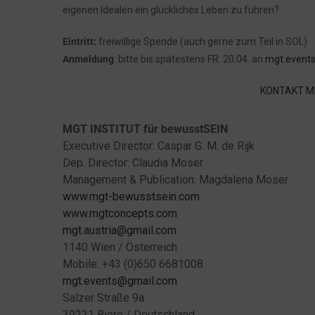
eigenen Idealen ein glückliches Leben zu führen?
Eintritt:
freiwillige Spende (auch gerne zum Teil in SOL)
Anmeldung
: bitte bis spätestens FR. 20.04. an
mgt.event
KONTAKT M
MGT INSTITUT für bewusstSEIN
Executive Director: Caspar G. M. de Rijk
Dep. Director: Claudia Moser
Management & Publication: Magdalena Moser
www.mgt-bewusstsein.com
www.mgtconcepts.com
mgt.austria@gmail.com
1140 Wien / Österreich
Mobile: +43 (0)650 6681008
mgt.events@gmail.com
Salzer Straße 9a
39221 Biere / Deutschland