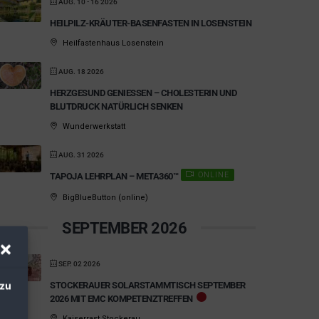
AUG. 10 - 16 2026
HEILPILZ-KRÄUTER-BASENFASTEN IN LOSENSTEIN
Heilfastenhaus Losenstein
AUG. 18 2026
HERZGESUND GENIESSEN – CHOLESTERIN UND B
LUTDRUCK NATÜRLICH SENKEN
Wunderwerkstatt
AUG. 31 2026
ONLINE
TAPOJA LEHRPLAN – META360™
BigBlueButton (online)
SEPTEMBER 2026
SEP. 02 2026
 zu
STOCKERAUER SOLARSTAMMTISCH SEPTEMBER
2026 MIT EMC KOMPETENZTREFFEN
Kaiserrast Stockerau