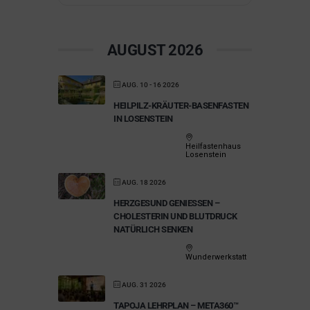
AUGUST 2026
AUG. 10 - 16 2026
HEILPILZ-KRÄUTER-BASENFASTEN
IN LOSENSTEIN
Heilfastenhaus
Losenstein
AUG. 18 2026
HERZGESUND GENIESSEN – C
HOLESTERIN UND BLUTDRUCK N
ATÜRLICH SENKEN
Wunderwerkstatt
AUG. 31 2026
TAPOJA LEHRPLAN – META360™