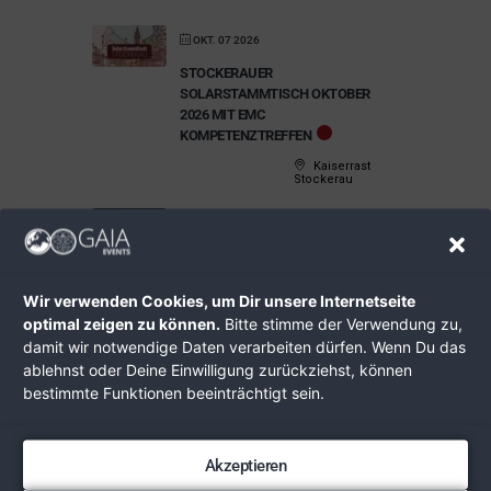
OKT. 07 2026
STOCKERAUER
SOLARSTAMMTISCH OKTOBER
2026 MIT EMC
KOMPETENZTREFFEN
Kaiserrast
Stockerau
OKT. 10 - 11 2026
FREE MIND MEDICINE KONGRESS
2026
Wir verwenden Cookies, um Dir unsere Internetseite
Messe
Stuttgart
optimal zeigen zu können.
Bitte stimme der Verwendung zu,
damit wir notwendige Daten verarbeiten dürfen. Wenn Du das
OKT. 24 2026
ablehnst oder Deine Einwilligung zurückziehst, können
bestimmte Funktionen beeinträchtigt sein.
HEILPILZE IM OKTOBER – EINE
WIENERWALD-WANDERUNG
im Wald
Akzeptieren