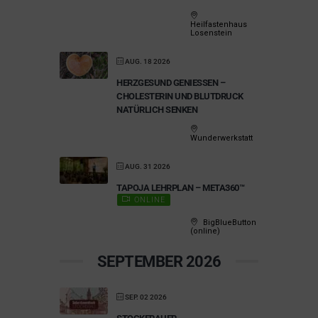
Heilfastenhaus
Losenstein
AUG. 18 2026
HERZGESUND GENIESSEN – C
HOLESTERIN UND BLUTDRUCK N
ATÜRLICH SENKEN
Wunderwerkstatt
AUG. 31 2026
TAPOJA LEHRPLAN – META360™
ONLINE
BigBlueButton
(online)
SEPTEMBER 2026
SEP. 02 2026