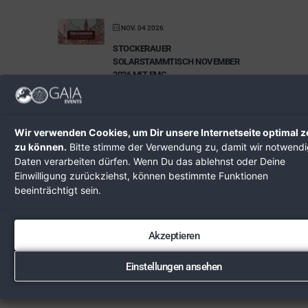
NOV. 04 2026
STOCKERAUER
SOLARSTAMMTISCH NOVEMBER
2026 MIT EMC
KOMPETENZTREFFEN
Kaiserrast
Stockerau
Wir verwenden Cookies, um Dir unsere Internetseite optimal z
NOV. 21 2026
zu können.
Bitte stimme der Verwendung zu, damit wir notwend
Daten verarbeiten dürfen. Wenn Du das ablehnst oder Deine
HEILPILZE IM NOVEMBER – EINE
Einwilligung zurückziehst, können bestimmte Funktionen
WIENERWALD-WANDERUNG
beeinträchtigt sein.
im Wald
DEZEMBER 2026
Akzeptieren
DEZ. 19 2026
Einstellungen ansehen
HEILPILZE IM DEZEMBER – EINE
WIENERWALD-WANDERUNG