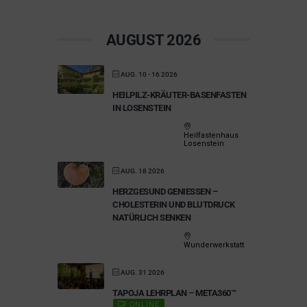
AUGUST 2026
AUG. 10 - 16 2026
HEILPILZ-KRÄUTER-BASENFASTEN
IN LOSENSTEIN
Heilfastenhaus
Losenstein
AUG. 18 2026
HERZGESUND GENIESSEN – C
HOLESTERIN UND BLUTDRUCK N
ATÜRLICH SENKEN
Wunderwerkstatt
AUG. 31 2026
TAPOJA LEHRPLAN – META360™
ONLINE