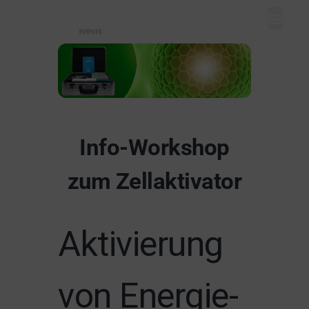
Mein Dash
Event eintr
Unser Ange
Info-Workshop
zum Zellaktivator
Aktivierung
von Energie-