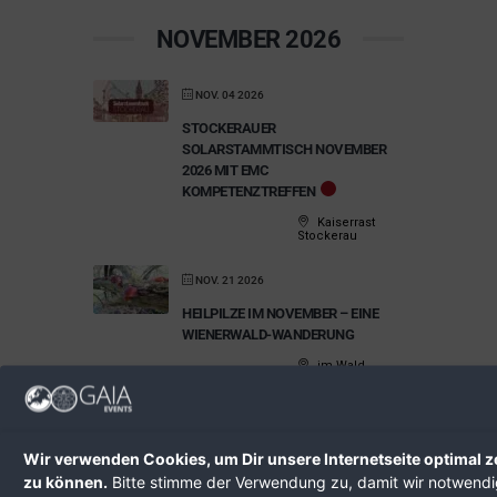
NOVEMBER 2026
NOV. 04 2026
STOCKERAUER
SOLARSTAMMTISCH NOVEMBER
2026 MIT EMC
KOMPETENZTREFFEN
Kaiserrast
Stockerau
NOV. 21 2026
HEILPILZE IM NOVEMBER – EINE
WIENERWALD-WANDERUNG
im Wald
DEZEMBER 2026
Wir verwenden Cookies, um Dir unsere Internetseite optimal z
DEZ. 19 2026
zu können.
Bitte stimme der Verwendung zu, damit wir notwend