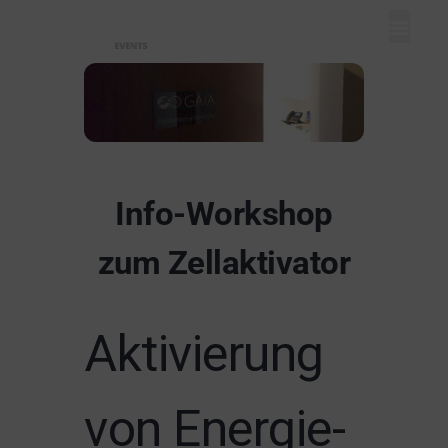
Mein Dash
Event eintr
Unser Ange
Info-Workshop
zum Zellaktivator
Aktivierung
von Energie-