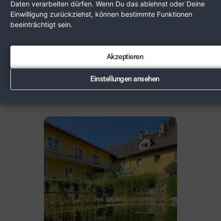
HEILPILZE IM DEZEMBER – EINE
Daten verarbeiten dürfen. Wenn Du das ablehnst oder Deine
WIENERWALD-WANDERUNG
Einwilligung zurückziehst, können bestimmte Funktionen
beeinträchtigt sein.
im Wald
Akzeptieren
Einstellungen ansehen
ÄHNLICHE EVENTS