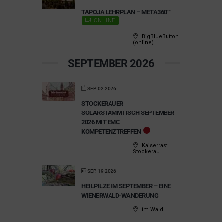
TAPOJA LEHRPLAN – META360™
ONLINE
BigBlueButton
(online)
SEPTEMBER 2026
SEP. 02 2026
STOCKERAUER
SOLARSTAMMTISCH SEPTEMBER
2026 MIT EMC
KOMPETENZTREFFEN
Kaiserrast
Stockerau
SEP. 19 2026
HEILPILZE IM SEPTEMBER – EINE
WIENERWALD-WANDERUNG
im Wald