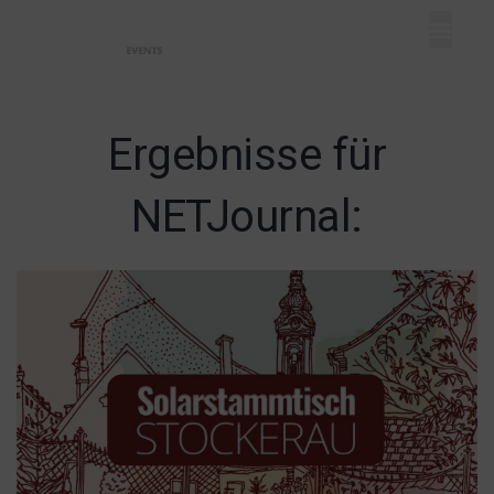
Mein Dash
Event eintr
Unser Ange
Ergebnisse für
NETJournal: