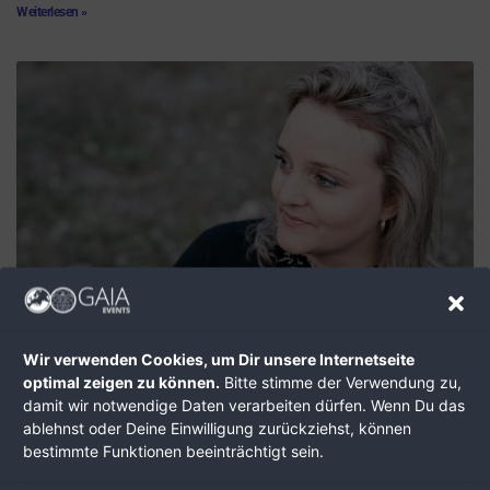
Weiterlesen »
Janine Trummer, herzlich willkommen!
10.01.2024
Wir verwenden Cookies, um Dir unsere Internetseite
Mein Fokus in der Arbeit liegt auf der Integration von körperorientierten,
optimal zeigen zu können.
Bitte stimme der Verwendung zu,
nervensystembasierten und traumasensiblen Prozessen, wobei das
damit wir notwendige Daten verarbeiten dürfen. Wenn Du das
Human Design System sowohl die Basis bildet als auch durch EFT-
ablehnst oder Deine Einwilligung zurückziehst, können
basierte Klopfakupressur bereichert wird.
bestimmte Funktionen beeinträchtigt sein.
Weiterlesen »